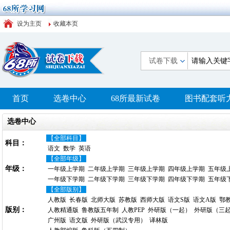
设为主页
收藏本页
试卷下载
首页
选卷中心
68所最新试卷
图书配套听
选卷中心
【全部科目】
科目：
语文
数学
英语
【全部年级】
年级：
一年级上学期
二年级上学期
三年级上学期
四年级上学期
五年级
一年级下学期
二年级下学期
三年级下学期
四年级下学期
五年级
【全部版别】
人教版
长春版
北师大版
苏教版
西师大版
语文S版
语文A版
鄂
版别：
人教精通版
鲁教版五年制
人教PEP
外研版（一起）
外研版（三
广州版
语文版
外研版（武汉专用）
译林版