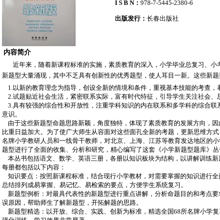
I S B N：
978-7-5445-2380-6
出版发行：
长春出版社
内容简介
近年来，随着新课程标准的实施，素质教育的深入，小学毕业总复习、小
新题型大量涌现，其中不乏具有创新性的优秀题型，使人耳目一新。这些新题
1.以新的教育理念为指导，创设全新的情境和条件，重视基本技能的考查，
2.试题贴近社会生活，紧密联系实际，富有时代特征，引导学生关注社会、
3.具有较强的综合性和开放性，注重学科知识的内在联系和多学科的综合联
意识。
由于这些新题型命题思路新颖，角度独特，体现了素质教育的发展方向，因
比重日益加大。为了使广大师生从容面对这些面孔全新的考题，更新思维方式
名牌小学教研人员和一线骨干教师，对北京、上海、江苏等教育发达地区的小
题型进行了全面的收集、分析和研究，精心编写了这套《小学新题型题库》丛
本丛书包括语文、数学、英语三册，各册以知识板块为结构，以讲解训练新
每册都包括以下内容：
知识要点：按照新课程标准，结合现行小学教材，对需要掌握的知识进行全
总结排列成易掌握、易记忆、易检索的要点，方便学生系统复习。
新题型例析：对最具代表性的新题型进行重点讲解，分析命题目的和考点要
误原因，帮助师生了解新题型，开拓解题的思路。
新题型精选：以开放、综合、实践、创新为标准，精选全国68所名牌小学复