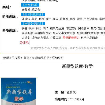
人教部编版
鲁科版（五四制）
【全部类别】
类别：
会员卷
精品卷
【全部阶段训练】
阶段训练：
课课练
单元
月考
期中
期末
总复习
会考
升学
招生分班卷
寒假
【全部专项训练】
拼音
汉字
词语
句子
积累与运用
口语交际
阅读测评
数与代数
专项训练：
英语阅读
英语情景交际
写人记事文章阅读
写景状物文章阅读
童
古诗文
综合能力测试
心算口算
图书配套听力
科学小品阅读
关键词:
为保护资料所有人的合法权益，本站所有资料均为PDF格式
您所在的位置：
首页
>
68所精品图书
> 详细介绍
新题型题库·数学
主 编：
张育民
出版时间：
2015年9月