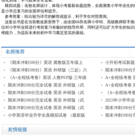
强化训练，学习效果非常显著。
模拟试题：名校名师设计，体现小考最新命题趋势，全面测查小学毕业生的
是小学总复习的全面评估和提升。
参考答案：给出较为详尽的解答或提示，利于学生对照查阅。
这套丛书是在当前教改新形势下，由全国68所名牌小学特、高级教师联手推
仅对小学毕业班进行考前复习有极好的指导作用，同时还可以扩大学生的知识
维能力，为适应未来的初中学习奠定坚实的基础。
名师推荐
《期末冲刺100分》英语 冀教版五年级上
小升初考试新题
《期末冲刺100分》英语 外研版（三起）六
期末冲刺100分
《A+全程练考卷》英语 人教PEP版 三年级
A+全程练考卷 
期末冲刺100分完全试卷 英语 外研版（武
A+全程练考卷 
期末冲刺100分完全试卷 英语 外研版（武
《A+全程练考卷
期末冲刺100分完全试卷 英语 外研版（武
2023年小学毕
期末冲刺100分完全试卷 英语 外研版（武
期末冲刺100分
小学英语毕业升学全真模拟试卷 （最新版
期末冲刺100分
友情链接