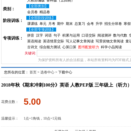
人教部编版
鲁科版（五四制）
【全部类别】
类别：
会员卷
精品卷
【全部阶段训练】
阶段训练：
课课练
单元
月考
期中
期末
总复习
会考
升学
招生分班卷
寒假
【全部专项训练】
拼音
汉字
词语
句子
积累与运用
口语交际
阅读测评
数与代数
专项训练：
英语阅读
英语情景交际
写人记事文章阅读
写景状物文章阅读
童
古诗文
综合能力测试
心算口算
图书配套听力
科学小品阅读
关键词:
为保护资料所有人的合法权益，本站所有资料均为PDF格式
您所在的位置：
首页
>
选卷中心
> 下载中心
2018年秋《期末冲刺100分》英语 人教PEP版 三年级上（听力
5.00
花费点数：
温馨提示：
1点=1角钱，10点=1元钱