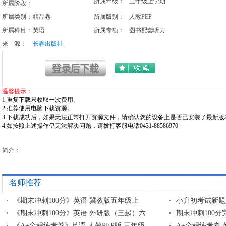
所属年级：
三年级上学期
所属阶段：
所属类别：
精品卷
所属版别：
人教PEP
所属科目：
英语
所属专项：
图书配套听力
来 源：
长春出版社
温馨提示：
1.重复下载只收取一次费用。
2.推荐使用电脑下载资源。
3.下载成功后，如果无法正常打开资源文件，请确认您的设备上是否已安装了最新版本w
4.如按照上述操作仍无法解决问题，请拨打客服电话0431-88586970
简介：
名师推荐
《期末冲刺100分》英语 冀教版五年级上
小升初考试新题
《期末冲刺100分》英语 外研版（三起）六
期末冲刺100分
《A+全程练考卷》英语 人教PEP版 三年级
A+全程练考卷 