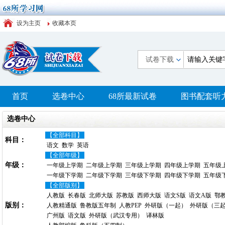
设为主页
收藏本页
试卷下载
首页
选卷中心
68所最新试卷
图书配套听
选卷中心
【全部科目】
科目：
语文
数学
英语
【全部年级】
年级：
一年级上学期
二年级上学期
三年级上学期
四年级上学期
五年级
一年级下学期
二年级下学期
三年级下学期
四年级下学期
五年级
【全部版别】
人教版
长春版
北师大版
苏教版
西师大版
语文S版
语文A版
鄂
版别：
人教精通版
鲁教版五年制
人教PEP
外研版（一起）
外研版（三
广州版
语文版
外研版（武汉专用）
译林版