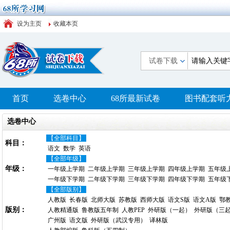
设为主页
收藏本页
试卷下载
首页
选卷中心
68所最新试卷
图书配套听
选卷中心
【全部科目】
科目：
语文
数学
英语
【全部年级】
年级：
一年级上学期
二年级上学期
三年级上学期
四年级上学期
五年级
一年级下学期
二年级下学期
三年级下学期
四年级下学期
五年级
【全部版别】
人教版
长春版
北师大版
苏教版
西师大版
语文S版
语文A版
鄂
版别：
人教精通版
鲁教版五年制
人教PEP
外研版（一起）
外研版（三
广州版
语文版
外研版（武汉专用）
译林版