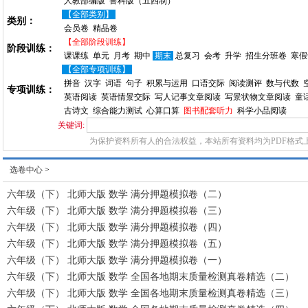
人教部编版
鲁科版（五四制）
【全部类别】
类别：
会员卷
精品卷
【全部阶段训练】
阶段训练：
课课练
单元
月考
期中
期末
总复习
会考
升学
招生分班卷
寒假
【全部专项训练】
拼音
汉字
词语
句子
积累与运用
口语交际
阅读测评
数与代数
专项训练：
英语阅读
英语情景交际
写人记事文章阅读
写景状物文章阅读
童
古诗文
综合能力测试
心算口算
图书配套听力
科学小品阅读
关键词:
为保护资料所有人的合法权益，本站所有资料均为PDF格式
选卷中心
>
六年级（下） 北师大版 数学 满分押题模拟卷（二）
六年级（下） 北师大版 数学 满分押题模拟卷（三）
六年级（下） 北师大版 数学 满分押题模拟卷（四）
六年级（下） 北师大版 数学 满分押题模拟卷（五）
六年级（下） 北师大版 数学 满分押题模拟卷（一）
六年级（下） 北师大版 数学 全国各地期末质量检测真卷精选（二）
六年级（下） 北师大版 数学 全国各地期末质量检测真卷精选（三）