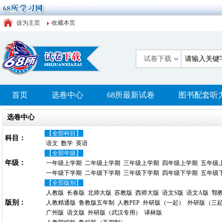
设为主页
收藏本页
试卷下载
首页
选卷中心
68所最新试卷
图书配套听
选卷中心
【全部科目】
科目：
语文
数学
英语
【全部年级】
年级：
一年级上学期
二年级上学期
三年级上学期
四年级上学期
五年级
一年级下学期
二年级下学期
三年级下学期
四年级下学期
五年级
【全部版别】
人教版
长春版
北师大版
苏教版
西师大版
语文S版
语文A版
鄂
版别：
人教精通版
鲁教版五年制
人教PEP
外研版（一起）
外研版（三
广州版
语文版
外研版（武汉专用）
译林版