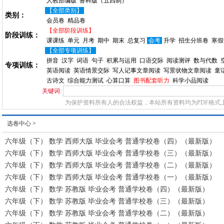
人教部编版
鲁科版（五四制）
【全部类别】
类别：
会员卷
精品卷
【全部阶段训练】
阶段训练：
课课练
单元
月考
期中
期末
总复习
会考
升学
招生分班卷
寒假
【全部专项训练】
拼音
汉字
词语
句子
积累与运用
口语交际
阅读测评
数与代数
专项训练：
英语阅读
英语情景交际
写人记事文章阅读
写景状物文章阅读
童
古诗文
综合能力测试
心算口算
图书配套听力
科学小品阅读
关键词:
为保护资料所有人的合法权益，本站所有资料均为PDF格式
选卷中心
>
六年级（下） 数学 西师大版 毕业会考 普通学校卷（四）（最新版）
六年级（下） 数学 西师大版 毕业会考 普通学校卷（三）（最新版）
六年级（下） 数学 西师大版 毕业会考 普通学校卷（二）（最新版）
六年级（下） 数学 西师大版 毕业会考 普通学校卷（一）（最新版）
六年级（下） 数学 苏教版 毕业会考 普通学校卷（四）（最新版）
六年级（下） 数学 苏教版 毕业会考 普通学校卷（三）（最新版）
六年级（下） 数学 苏教版 毕业会考 普通学校卷（二）（最新版）