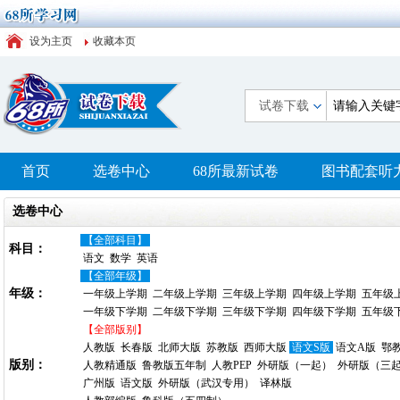
设为主页
收藏本页
试卷下载
首页
选卷中心
68所最新试卷
图书配套听
选卷中心
【全部科目】
科目：
语文
数学
英语
【全部年级】
年级：
一年级上学期
二年级上学期
三年级上学期
四年级上学期
五年级
一年级下学期
二年级下学期
三年级下学期
四年级下学期
五年级
【全部版别】
人教版
长春版
北师大版
苏教版
西师大版
语文S版
语文A版
鄂
版别：
人教精通版
鲁教版五年制
人教PEP
外研版（一起）
外研版（三
广州版
语文版
外研版（武汉专用）
译林版