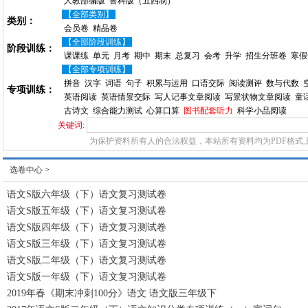
人教部编版
鲁科版（五四制）
【全部类别】
类别：
会员卷
精品卷
【全部阶段训练】
阶段训练：
课课练
单元
月考
期中
期末
总复习
会考
升学
招生分班卷
寒假
【全部专项训练】
拼音
汉字
词语
句子
积累与运用
口语交际
阅读测评
数与代数
专项训练：
英语阅读
英语情景交际
写人记事文章阅读
写景状物文章阅读
童
古诗文
综合能力测试
心算口算
图书配套听力
科学小品阅读
关键词:
为保护资料所有人的合法权益，本站所有资料均为PDF格式
选卷中心
>
语文S版六年级（下）语文复习测试卷
语文S版五年级（下）语文复习测试卷
语文S版四年级（下）语文复习测试卷
语文S版三年级（下）语文复习测试卷
语文S版二年级（下）语文复习测试卷
语文S版一年级（下）语文复习测试卷
2019年春《期末冲刺100分》语文 语文版三年级下