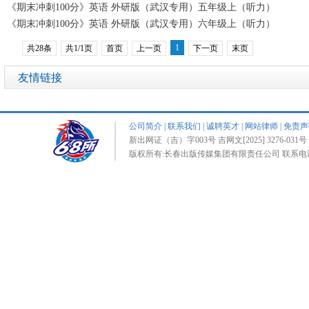
《期末冲刺100分》英语 外研版（武汉专用）五年级上（听力）
《期末冲刺100分》英语 外研版（武汉专用）六年级上（听力）
1
共28条
共1/1页
首页
上一页
下一页
末页
友情链接
公司简介
|
联系我们
|
诚聘英才
|
网站律师
|
免责声
新出网证（吉）字003号 吉网文[2025] 3276-031号 
版权所有:长春出版传媒集团有限责任公司 联系电话:0431-