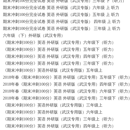
期末冲刺100分完全试卷 英语 外研版（武汉专用）三年级 下（听力）
期末冲刺100分完全试卷 英语 外研版（武汉专版）六年级 上 听力
期末冲刺100分完全试卷 英语 外研版（武汉专版）五年级 上 听力
期末冲刺100分完全试卷 英语 外研版（武汉专版） 四年级 上 听力
期末冲刺100分完全试卷 英语 外研版（武汉专版） 三年级 上 听力
六年级 （下）外研版（武汉专用）
《期末冲刺100分》英语 外研版（武汉专用）六年级下（听力）
《期末冲刺100分》英语 外研版（武汉专用）五年级下（听力）
《期末冲刺100分》英语 外研版（武汉专用）四年级下（听力）
《期末冲刺100分》英语 外研版（武汉专用）三年级下（听力）
《期末冲刺100分》英语外研版（武汉专用版）五年级上
2018年春《期末冲刺100分》英语 外研版（武汉专用）五年级下（听力
2018年春《期末冲刺100分》英语 外研版（武汉专用）四年级下（听力
2018年春《期末冲刺100分》英语 外研版（武汉专用）六年级下（听力
2018年春《期末冲刺100分》英语 外研版（武汉专用）三年级下（听力
《期末冲刺100分》英语外研版（武汉专用版）三年级上
《期末冲刺100分》英语外研版（武汉专用版）六年级上
《期末冲刺100分》英语 外研版（武汉专用）三年级上（听力）
《期末冲刺100分》英语 外研版（武汉专用）四年级上（听力）