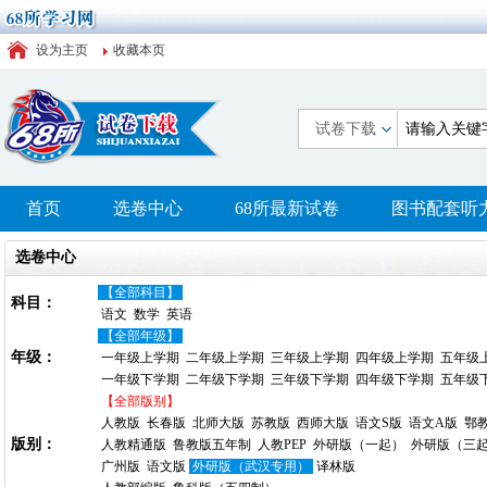
设为主页
收藏本页
试卷下载
首页
选卷中心
68所最新试卷
图书配套听
选卷中心
【全部科目】
科目：
语文
数学
英语
【全部年级】
年级：
一年级上学期
二年级上学期
三年级上学期
四年级上学期
五年级
一年级下学期
二年级下学期
三年级下学期
四年级下学期
五年级
【全部版别】
人教版
长春版
北师大版
苏教版
西师大版
语文S版
语文A版
鄂
版别：
人教精通版
鲁教版五年制
人教PEP
外研版（一起）
外研版（三
广州版
语文版
外研版（武汉专用）
译林版