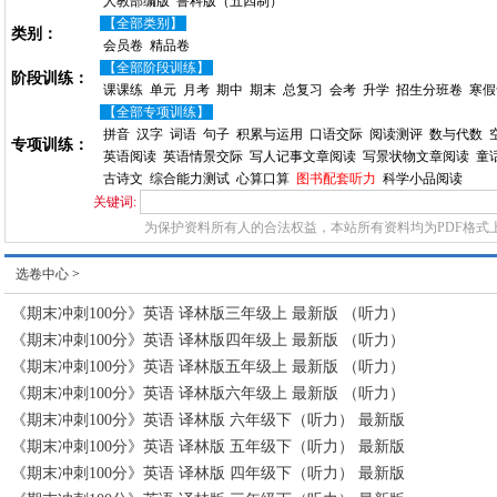
人教部编版
鲁科版（五四制）
【全部类别】
类别：
会员卷
精品卷
【全部阶段训练】
阶段训练：
课课练
单元
月考
期中
期末
总复习
会考
升学
招生分班卷
寒假
【全部专项训练】
拼音
汉字
词语
句子
积累与运用
口语交际
阅读测评
数与代数
专项训练：
英语阅读
英语情景交际
写人记事文章阅读
写景状物文章阅读
童
古诗文
综合能力测试
心算口算
图书配套听力
科学小品阅读
关键词:
为保护资料所有人的合法权益，本站所有资料均为PDF格式
选卷中心
>
《期末冲刺100分》英语 译林版三年级上 最新版 （听力）
《期末冲刺100分》英语 译林版四年级上 最新版 （听力）
《期末冲刺100分》英语 译林版五年级上 最新版 （听力）
《期末冲刺100分》英语 译林版六年级上 最新版 （听力）
《期末冲刺100分》英语 译林版 六年级下（听力） 最新版
《期末冲刺100分》英语 译林版 五年级下（听力） 最新版
《期末冲刺100分》英语 译林版 四年级下（听力） 最新版