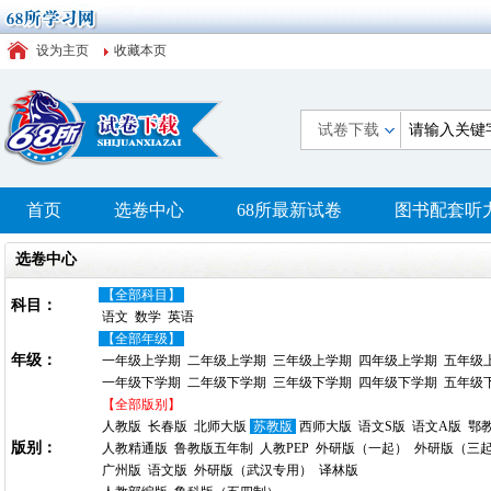
设为主页
收藏本页
试卷下载
首页
选卷中心
68所最新试卷
图书配套听
选卷中心
【全部科目】
科目：
语文
数学
英语
【全部年级】
年级：
一年级上学期
二年级上学期
三年级上学期
四年级上学期
五年级
一年级下学期
二年级下学期
三年级下学期
四年级下学期
五年级
【全部版别】
人教版
长春版
北师大版
苏教版
西师大版
语文S版
语文A版
鄂
版别：
人教精通版
鲁教版五年制
人教PEP
外研版（一起）
外研版（三
广州版
语文版
外研版（武汉专用）
译林版