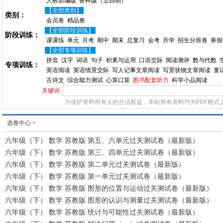
人教部编版
鲁科版（五四制）
【全部类别】
类别：
会员卷
精品卷
【全部阶段训练】
阶段训练：
课课练
单元
月考
期中
期末
总复习
会考
升学
招生分班卷
寒假
【全部专项训练】
拼音
汉字
词语
句子
积累与运用
口语交际
阅读测评
数与代数
专项训练：
英语阅读
英语情景交际
写人记事文章阅读
写景状物文章阅读
童
古诗文
综合能力测试
心算口算
图书配套听力
科学小品阅读
关键词:
为保护资料所有人的合法权益，本站所有资料均为PDF格式
选卷中心
>
六年级（下） 数学 苏教版 第五、六单元过关测试卷（最新版）
六年级（下） 数学 苏教版 第三、四单元过关测试卷（最新版）
六年级（下） 数学 苏教版 第二单元过关测试卷（最新版）
六年级（下） 数学 苏教版 第一单元过关测试卷（最新版）
六年级（下） 数学 苏教版 图形的位置与运动过关测试卷（最新版）
六年级（下） 数学 苏教版 图形的认识与测量过关测试卷（最新版）
六年级（下） 数学 苏教版 统计与可能性过关测试卷（最新版）