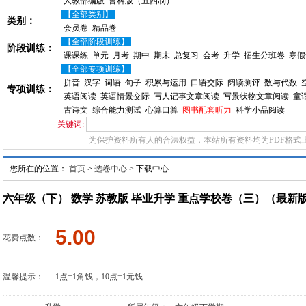
人教部编版
鲁科版（五四制）
【全部类别】
类别：
会员卷
精品卷
【全部阶段训练】
阶段训练：
课课练
单元
月考
期中
期末
总复习
会考
升学
招生分班卷
寒假
【全部专项训练】
拼音
汉字
词语
句子
积累与运用
口语交际
阅读测评
数与代数
专项训练：
英语阅读
英语情景交际
写人记事文章阅读
写景状物文章阅读
童
古诗文
综合能力测试
心算口算
图书配套听力
科学小品阅读
关键词:
为保护资料所有人的合法权益，本站所有资料均为PDF格式
您所在的位置：
首页
>
选卷中心
> 下载中心
六年级（下） 数学 苏教版 毕业升学 重点学校卷（三）（最新
5.00
花费点数：
温馨提示：
1点=1角钱，10点=1元钱