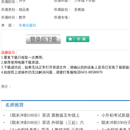
升学
所属年级：
六年级下学期
所属阶段：
所属类别：
精品卷
所属版别：
苏教版
所属科目：
数学
所属专项：
来 源：
长春出版社
温馨提示：
1.重复下载只收取一次费用。
2.推荐使用电脑下载资源。
3.下载成功后，如果无法正常打开资源文件，请确认您的设备上是否已安装了最新版本w
4.如按照上述操作仍无法解决问题，请拨打客服电话0431-88586970
简介：
名师推荐
《期末冲刺100分》英语 冀教版五年级上
小升初考试新题
《期末冲刺100分》英语 外研版（三起）六
期末冲刺100分
《A+全程练考卷》英语 人教PEP版 三年级
A+全程练考卷 