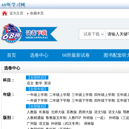
设为主页
收藏本页
试卷下载
首页
选卷中心
68所最新试卷
图书配套听
选卷中心
【全部科目】
科目：
语文
数学
英语
【全部年级】
年级：
一年级上学期
二年级上学期
三年级上学期
四年级上学期
五年级
一年级下学期
二年级下学期
三年级下学期
四年级下学期
五年级
【全部版别】
人教版
长春版
北师大版
苏教版
西师大版
语文S版
语文A版
鄂
版别：
人教精通版
鲁教版五年制
人教PEP
外研版（一起）
外研版（三
广州版
语文版
外研版（武汉专用）
译林版