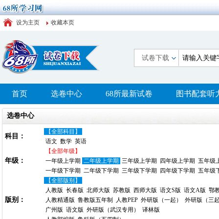
设为主页
收藏本页
试卷下载
首页
选卷中心
68所最新试卷
图书配套听
选卷中心
【全部科目】
科目：
语文
数学
英语
【全部年级】
年级：
一年级上学期
二年级上学期
三年级上学期
四年级上学期
五年级
一年级下学期
二年级下学期
三年级下学期
四年级下学期
五年级
【全部版别】
人教版
长春版
北师大版
苏教版
西师大版
语文S版
语文A版
鄂
版别：
人教精通版
鲁教版五年制
人教PEP
外研版（一起）
外研版（三
广州版
语文版
外研版（武汉专用）
译林版