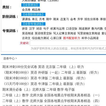
人教部编版
鲁科版（五四制）
【全部类别】
类别：
会员卷
精品卷
【全部阶段训练】
阶段训练：
课课练
单元
月考
期中
期末
总复习
会考
升学
招生分班卷
寒假
【全部专项训练】
拼音
汉字
词语
句子
积累与运用
口语交际
阅读测评
数与代数
专项训练：
英语阅读
英语情景交际
写人记事文章阅读
写景状物文章阅读
童
古诗文
综合能力测试
心算口算
图书配套听力
科学小品阅读
关键词:
为保护资料所有人的合法权益，本站所有资料均为PDF格式
选卷中心
>
期末冲刺100分完全试卷 英语 北京版 二年级 （上）听力
《期末冲刺100分》英语 外研版（一起）二年级 上 最新版 （听力）
《期末冲刺100分》英语 牛津版 二年级上 最新版 （听力）
《15天巧夺100分》英语 牛津版 二年级上 最新版（听力）
期末满分必备（上）北师大版 二年级 数学 电子版
二年级（上）数学 北师大版 全国各地重点学校期末真卷精选 （一）
二年级（上）数学 北师大版 全国各地重点学校期末真卷精选 （四）