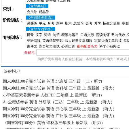
人教部编版
鲁科版（五四制）
【全部类别】
类别：
会员卷
精品卷
【全部阶段训练】
阶段训练：
课课练
单元
月考
期中
期末
总复习
会考
升学
招生分班卷
寒假
【全部专项训练】
拼音
汉字
词语
句子
积累与运用
口语交际
阅读测评
数与代数
专项训练：
英语阅读
英语情景交际
写人记事文章阅读
写景状物文章阅读
童
古诗文
综合能力测试
心算口算
图书配套听力
科学小品阅读
关键词:
为保护资料所有人的合法权益，本站所有资料均为PDF格式
选卷中心
>
期末冲刺100分完全试卷 英语 北京版 三年级 （上）听力
期末冲刺100分完全试卷 英语 鲁科版 三年级 上 最新版 （听力）
小学英语素养新考卷 人教PEP 三年级 上 最新版 （听力）
A+全程练考卷 英语 外研版（三起）三年级 上 最新版 （听力）
期末冲刺100分完全试卷 英语 开心版 三年级 上 最新版 （听力）
期末冲刺100分完全试卷 英语 广州版 三年级 上 最新版 （听力)
《期末冲刺100分》英语 译林版三年级上 最新版 （听力）