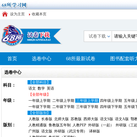
设为主页
收藏本页
试卷下载
首页
选卷中心
68所最新试卷
图书配套听
选卷中心
【全部科目】
科目：
语文
数学
英语
【全部年级】
年级：
一年级上学期
二年级上学期
三年级上学期
四年级上学期
五年级
一年级下学期
二年级下学期
三年级下学期
四年级下学期
五年级
【全部版别】
人教版
长春版
北师大版
苏教版
西师大版
语文S版
语文A版
鄂
版别：
人教精通版
鲁教版五年制
人教PEP
外研版（一起）
外研版（三
广州版
语文版
外研版（武汉专用）
译林版