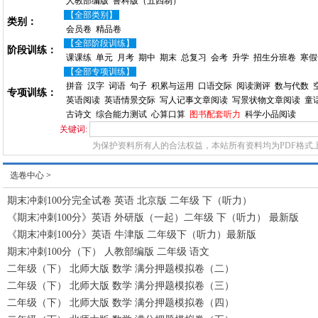
人教部编版
鲁科版（五四制）
【全部类别】
类别：
会员卷
精品卷
【全部阶段训练】
阶段训练：
课课练
单元
月考
期中
期末
总复习
会考
升学
招生分班卷
寒假
【全部专项训练】
拼音
汉字
词语
句子
积累与运用
口语交际
阅读测评
数与代数
专项训练：
英语阅读
英语情景交际
写人记事文章阅读
写景状物文章阅读
童
古诗文
综合能力测试
心算口算
图书配套听力
科学小品阅读
关键词:
为保护资料所有人的合法权益，本站所有资料均为PDF格式
选卷中心
>
期末冲刺100分完全试卷 英语 北京版 二年级 下（听力）
《期末冲刺100分》英语 外研版（一起）二年级 下（听力） 最新版
《期末冲刺100分》英语 牛津版 二年级下（听力）最新版
期末冲刺100分（下） 人教部编版 二年级 语文
二年级（下） 北师大版 数学 满分押题模拟卷（二）
二年级（下） 北师大版 数学 满分押题模拟卷（三）
二年级（下） 北师大版 数学 满分押题模拟卷（四）