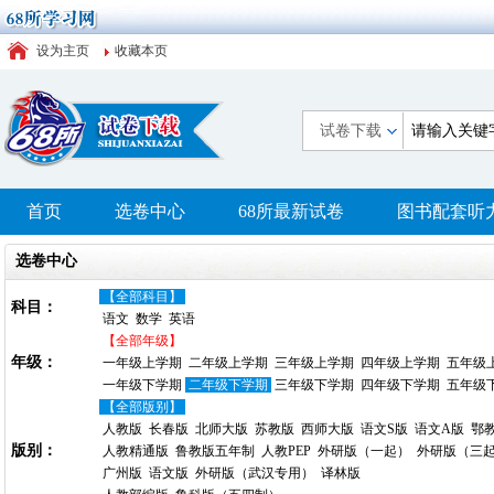
设为主页
收藏本页
试卷下载
首页
选卷中心
68所最新试卷
图书配套听
选卷中心
【全部科目】
科目：
语文
数学
英语
【全部年级】
年级：
一年级上学期
二年级上学期
三年级上学期
四年级上学期
五年级
一年级下学期
二年级下学期
三年级下学期
四年级下学期
五年级
【全部版别】
人教版
长春版
北师大版
苏教版
西师大版
语文S版
语文A版
鄂
版别：
人教精通版
鲁教版五年制
人教PEP
外研版（一起）
外研版（三
广州版
语文版
外研版（武汉专用）
译林版