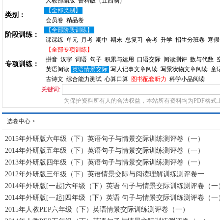
人教部编版
鲁科版（五四制）
【全部类别】
类别：
会员卷
精品卷
【全部阶段训练】
阶段训练：
课课练
单元
月考
期中
期末
总复习
会考
升学
招生分班卷
寒假
【全部专项训练】
拼音
汉字
词语
句子
积累与运用
口语交际
阅读测评
数与代数
专项训练：
英语阅读
英语情景交际
写人记事文章阅读
写景状物文章阅读
童
古诗文
综合能力测试
心算口算
图书配套听力
科学小品阅读
关键词:
为保护资料所有人的合法权益，本站所有资料均为PDF格式
选卷中心
>
2015年外研版六年级（下）英语句子与情景交际训练测评卷（一）
2014年外研版五年级（下）英语句子与情景交际训练测评卷（一）
2013年外研版四年级（下）英语句子与情景交际训练测评卷（一）
2012年外研版三年级（下）英语情景交际与阅读理解训练测评卷一
2014年外研版[一起]六年级（下）英语 句子与情景交际训练测评卷（一
2014年外研版[一起]四年级（下）英语 句子与情景交际训练测评卷（一
2015年人教PEP六年级（下）英语情景交际训练测评卷（一）