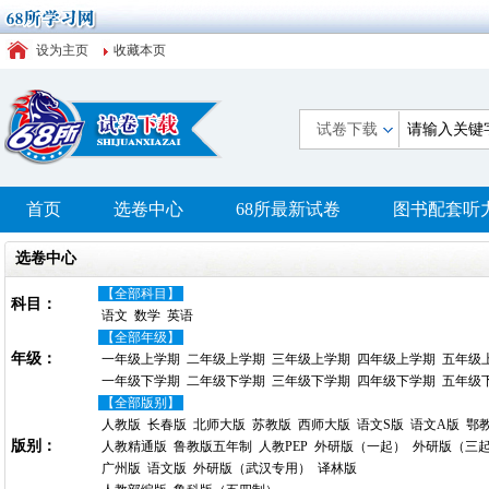
设为主页
收藏本页
试卷下载
首页
选卷中心
68所最新试卷
图书配套听
选卷中心
【全部科目】
科目：
语文
数学
英语
【全部年级】
年级：
一年级上学期
二年级上学期
三年级上学期
四年级上学期
五年级
一年级下学期
二年级下学期
三年级下学期
四年级下学期
五年级
【全部版别】
人教版
长春版
北师大版
苏教版
西师大版
语文S版
语文A版
鄂
版别：
人教精通版
鲁教版五年制
人教PEP
外研版（一起）
外研版（三
广州版
语文版
外研版（武汉专用）
译林版