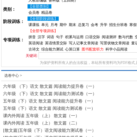
人教部编版
鲁科版（五四制）
【全部类别】
类别：
会员卷
精品卷
【全部阶段训练】
阶段训练：
课课练
单元
月考
期中
期末
总复习
会考
升学
招生分班卷
寒假
【全部专项训练】
拼音
汉字
词语
句子
积累与运用
口语交际
阅读测评
数与代数
专项训练：
英语阅读
英语情景交际
写人记事文章阅读
写景状物文章阅读
童
古诗文
综合能力测试
心算口算
图书配套听力
科学小品阅读
关键词:
为保护资料所有人的合法权益，本站所有资料均为PDF格式
选卷中心
>
六年级 （下）语文 散文篇 阅读能力提升卷（一）
六年级 （下）语文 散文篇 阅读能力测试卷（一）
五年级（下）语文 散文篇 阅读能力提升卷（一）
五年级（下）语文 散文篇 阅读能力测试卷（一）
课内外阅读 五年级 （上） 散文篇（一）
课内外阅读 五年级 （上） 散文篇（二）
[散文篇]五年级（下）语文阅读能力测试卷（一）