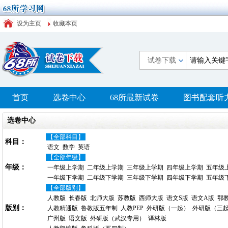
设为主页
收藏本页
试卷下载
首页
选卷中心
68所最新试卷
图书配套听
选卷中心
【全部科目】
科目：
语文
数学
英语
【全部年级】
年级：
一年级上学期
二年级上学期
三年级上学期
四年级上学期
五年级
一年级下学期
二年级下学期
三年级下学期
四年级下学期
五年级
【全部版别】
人教版
长春版
北师大版
苏教版
西师大版
语文S版
语文A版
鄂
版别：
人教精通版
鲁教版五年制
人教PEP
外研版（一起）
外研版（三
广州版
语文版
外研版（武汉专用）
译林版