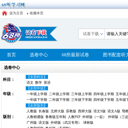
设为主页
收藏本页
试卷下载
首页
选卷中心
68所最新试卷
图书配套听
选卷中心
【全部科目】
科目：
语文
数学
英语
【全部年级】
年级：
一年级上学期
二年级上学期
三年级上学期
四年级上学期
五年级
一年级下学期
二年级下学期
三年级下学期
四年级下学期
五年级
【全部版别】
人教版
长春版
北师大版
苏教版
西师大版
语文S版
语文A版
鄂
版别：
人教精通版
鲁教版五年制
人教PEP
外研版（一起）
外研版（三
广州版
语文版
外研版（武汉专用）
译林版