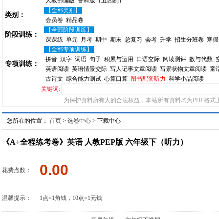
人教部编版
鲁科版（五四制）
【全部类别】
类别：
会员卷
精品卷
【全部阶段训练】
阶段训练：
课课练
单元
月考
期中
期末
总复习
会考
升学
招生分班卷
寒假
【全部专项训练】
拼音
汉字
词语
句子
积累与运用
口语交际
阅读测评
数与代数
专项训练：
英语阅读
英语情景交际
写人记事文章阅读
写景状物文章阅读
童
古诗文
综合能力测试
心算口算
图书配套听力
科学小品阅读
关键词:
为保护资料所有人的合法权益，本站所有资料均为PDF格式
您所在的位置：
首页
>
选卷中心
> 下载中心
《A+全程练考卷》英语 人教PEP版 六年级下（听力）
0.00
花费点数：
温馨提示：
1点=1角钱，10点=1元钱