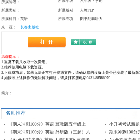
所属年级：
六年级下学期
所属阶段：
所属类别：
所属版别：
人教PEP
所属科目：
英语
所属专项：
图书配套听力
来 源：
长春出版社
温馨提示：
1.重复下载只收取一次费用。
2.推荐使用电脑下载资源。
3.下载成功后，如果无法正常打开资源文件，请确认您的设备上是否已安装了最新版本w
4.如按照上述操作仍无法解决问题，请拨打客服电话0431-88586970
简介：
名师推荐
《期末冲刺100分》英语 冀教版五年级上
小升初考试新题
《期末冲刺100分》英语 外研版（三起）六
期末冲刺100分
《A+全程练考卷》英语 人教PEP版 三年级
A+全程练考卷 