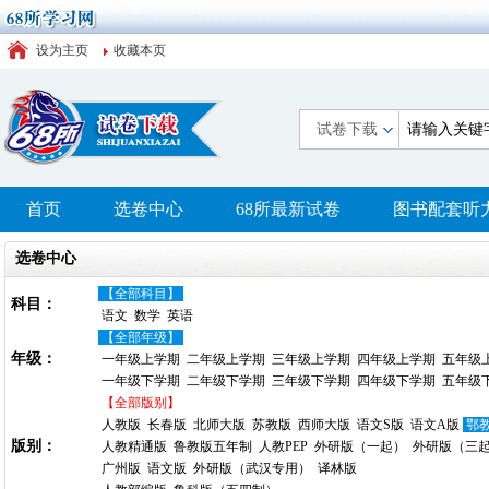
设为主页
收藏本页
试卷下载
首页
选卷中心
68所最新试卷
图书配套听
选卷中心
【全部科目】
科目：
语文
数学
英语
【全部年级】
年级：
一年级上学期
二年级上学期
三年级上学期
四年级上学期
五年级
一年级下学期
二年级下学期
三年级下学期
四年级下学期
五年级
【全部版别】
人教版
长春版
北师大版
苏教版
西师大版
语文S版
语文A版
鄂
版别：
人教精通版
鲁教版五年制
人教PEP
外研版（一起）
外研版（三
广州版
语文版
外研版（武汉专用）
译林版