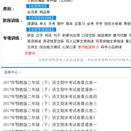
人教部编版
鲁科版（五四制）
【全部类别】
类别：
会员卷
精品卷
【全部阶段训练】
阶段训练：
课课练
单元
月考
期中
期末
总复习
会考
升学
招生分班卷
寒假
【全部专项训练】
拼音
汉字
词语
句子
积累与运用
口语交际
阅读测评
数与代数
专项训练：
英语阅读
英语情景交际
写人记事文章阅读
写景状物文章阅读
童
古诗文
综合能力测试
心算口算
图书配套听力
科学小品阅读
关键词:
为保护资料所有人的合法权益，本站所有资料均为PDF格式
选卷中心
>
2017年鄂教版二年级（下）语文期中考试卷重点卷一
2017年鄂教版二年级（下）语文期中考试卷普通卷一
2017年鄂教版二年级（下）语文期末考试卷重点卷四
2017年鄂教版二年级（下）语文期末考试卷重点卷三
2017年鄂教版二年级（下）语文期末考试卷重点卷二
2017年鄂教版二年级（下）语文期末考试卷重点卷1
2017年鄂教版二年级（下）语文期末考试卷普通卷一