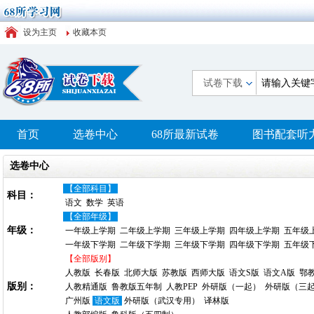
设为主页
收藏本页
试卷下载
首页
选卷中心
68所最新试卷
图书配套听
选卷中心
【全部科目】
科目：
语文
数学
英语
【全部年级】
年级：
一年级上学期
二年级上学期
三年级上学期
四年级上学期
五年级
一年级下学期
二年级下学期
三年级下学期
四年级下学期
五年级
【全部版别】
人教版
长春版
北师大版
苏教版
西师大版
语文S版
语文A版
鄂
版别：
人教精通版
鲁教版五年制
人教PEP
外研版（一起）
外研版（三
广州版
语文版
外研版（武汉专用）
译林版