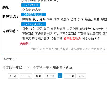
人教部编版
鲁科版（五四制）
【全部类别】
类别：
会员卷
精品卷
【全部阶段训练】
阶段训练：
课课练
单元
月考
期中
期末
总复习
会考
升学
招生分班卷
寒假
【全部专项训练】
拼音
汉字
词语
句子
积累与运用
口语交际
阅读测评
数与代数
专项训练：
英语阅读
英语情景交际
写人记事文章阅读
写景状物文章阅读
童
古诗文
综合能力测试
心算口算
图书配套听力
科学小品阅读
关键词:
为保护资料所有人的合法权益，本站所有资料均为PDF格式
选卷中心
>
语文版一年级（下）语文第一单元知识复习训练
1
共1条
共1/1页
首页
上一页
下一页
末页