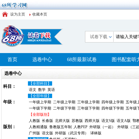
设为主页
收藏本页
试卷下载
首页
选卷中心
68所最新试卷
图书配套听
选卷中心
【全部科目】
科目：
语文
数学
英语
【全部年级】
年级：
一年级上学期
二年级上学期
三年级上学期
四年级上学期
五年级
一年级下学期
二年级下学期
三年级下学期
四年级下学期
五年级
【全部版别】
人教版
长春版
北师大版
苏教版
西师大版
语文S版
语文A版
鄂
版别：
人教精通版
鲁教版五年制
人教PEP
外研版（一起）
外研版（三
广州版
语文版
外研版（武汉专用）
译林版