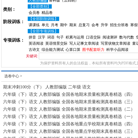
人教部编版
鲁科版（五四制）
【全部类别】
类别：
会员卷
精品卷
【全部阶段训练】
阶段训练：
课课练
单元
月考
期中
期末
总复习
会考
升学
招生分班卷
寒假
【全部专项训练】
拼音
汉字
词语
句子
积累与运用
口语交际
阅读测评
数与代数
专项训练：
英语阅读
英语情景交际
写人记事文章阅读
写景状物文章阅读
童
古诗文
综合能力测试
心算口算
图书配套听力
科学小品阅读
关键词:
为保护资料所有人的合法权益，本站所有资料均为PDF格式
选卷中心
>
期末冲刺100分（下） 人教部编版 二年级 语文
六年级（下）语文 人教部编版 全国各地期末质量检测真卷精选（四）
六年级（下）语文 人教部编版 全国各地期末质量检测真卷精选（三）
六年级（下）语文 人教部编版 全国各地期末质量检测真卷精选（二）
六年级（下）语文 人教部编版 全国各地期末质量检测真卷精选（一）
六年级（下）语文 人教部编版 全国各地重点学校期末真卷精选（四）
六年级（下）语文 人教部编版 全国各地重点学校期末真卷精选（三）