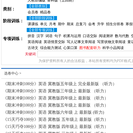
人教部编版
鲁科版（五四制）
【全部类别】
类别：
会员卷
精品卷
【全部阶段训练】
阶段训练：
课课练
单元
月考
期中
期末
总复习
会考
升学
招生分班卷
寒假
【全部专项训练】
拼音
汉字
词语
句子
积累与运用
口语交际
阅读测评
数与代数
专项训练：
英语阅读
英语情景交际
写人记事文章阅读
写景状物文章阅读
童
古诗文
综合能力测试
心算口算
图书配套听力
科学小品阅读
关键词:
为保护资料所有人的合法权益，本站所有资料均为PDF格式
选卷中心
>
《期末冲刺100分》英语 冀教版五年级上 完全最新版 （听力）
《期末冲刺100分》英语 冀教版三年级上 最新版 （听力）
《期末冲刺100分》英语 冀教版四年级上 最新版 （听力）
《期末冲刺100分》英语 冀教版五年级上 最新版 （听力）
《期末冲刺100分》英语 冀教版六年级 上 最新版 (听力)
《15天巧夺100分》英语 冀教版 五年级上 最新版（听力）
《15天巧夺100分》英语 冀教版 四年级上 最新版（听力）