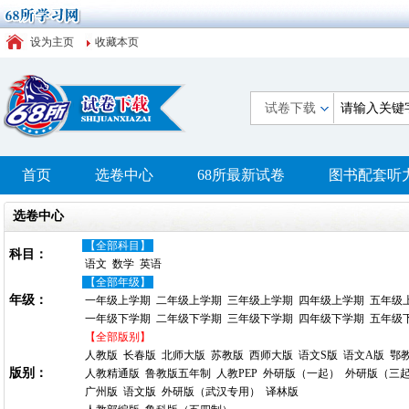
设为主页
收藏本页
试卷下载
首页
选卷中心
68所最新试卷
图书配套听
选卷中心
【全部科目】
科目：
语文
数学
英语
【全部年级】
年级：
一年级上学期
二年级上学期
三年级上学期
四年级上学期
五年级
一年级下学期
二年级下学期
三年级下学期
四年级下学期
五年级
【全部版别】
人教版
长春版
北师大版
苏教版
西师大版
语文S版
语文A版
鄂
版别：
人教精通版
鲁教版五年制
人教PEP
外研版（一起）
外研版（三
广州版
语文版
外研版（武汉专用）
译林版