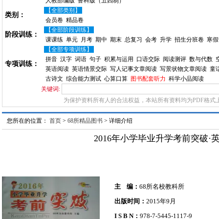
人教部编版
鲁科版（五四制）
【全部类别】
类别：
会员卷
精品卷
【全部阶段训练】
阶段训练：
课课练
单元
月考
期中
期末
总复习
会考
升学
招生分班卷
寒假
【全部专项训练】
拼音
汉字
词语
句子
积累与运用
口语交际
阅读测评
数与代数
专项训练：
英语阅读
英语情景交际
写人记事文章阅读
写景状物文章阅读
童
古诗文
综合能力测试
心算口算
图书配套听力
科学小品阅读
关键词:
为保护资料所有人的合法权益，本站所有资料均为PDF格式
您所在的位置：
首页
>
68所精品图书
> 详细介绍
2016年小学毕业升学考前突破·
主 编：
68所名校教科所
出版时间：
2015年9月
I S B N：
978-7-5445-1117-9