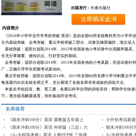
出版发行：
长春出版社
内容简介
《2016年小学毕业升学考前突破·英语》是由全国68所名校教科所为小学毕
分为基础突破、会考突破、重点学校突破三部分，试卷呈梯度编排，渐次深入
基础突破：该部分选取2014年、2015年全国各地小考试卷中出现频率最高
生充分掌握重、难知识点，打好坚实的基础。
会考突破：该部分选取2014年、2015年全国各地的小考真题，所选试卷针
广，正确引导学生把握考试新动向。
重点学校突破：该部分选取2014年、2015年全国68所名牌小学冲刺重点
每道题均出自名校名师之手，充分展现了名校名师卓有成效的训练方法。
本套丛书包括语、数、英三册，各册以科学合理的训练安排，帮助学生快速
巧，逐步提高解题速度，轻松备战毕业考试。
名师推荐
《期末冲刺100分》英语 冀教版五年级上
小升初考试新题
《期末冲刺100分》英语 外研版（三起）六
期末冲刺100分
《A+全程练考卷》英语 人教PEP版 三年级
A+全程练考卷 