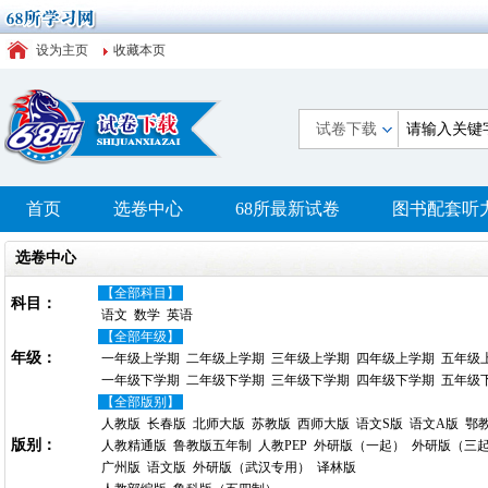
设为主页
收藏本页
试卷下载
首页
选卷中心
68所最新试卷
图书配套听
选卷中心
【全部科目】
科目：
语文
数学
英语
【全部年级】
年级：
一年级上学期
二年级上学期
三年级上学期
四年级上学期
五年级
一年级下学期
二年级下学期
三年级下学期
四年级下学期
五年级
【全部版别】
人教版
长春版
北师大版
苏教版
西师大版
语文S版
语文A版
鄂
版别：
人教精通版
鲁教版五年制
人教PEP
外研版（一起）
外研版（三
广州版
语文版
外研版（武汉专用）
译林版