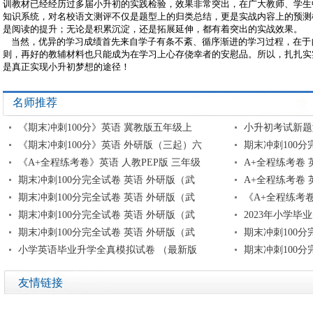
训教材已经经历过多届小升初的实践检验，效果非常突出，在广大教师、学生
知识系统，对名校语文测评不仅是题型上的归类总结，更是实战内容上的预测
是阅读的提升；无论是积累沉淀，还是拓展延伸，都有着突出的实战效果。
当然，优异的学习成绩首先来自学子有条不紊、循序渐进的学习过程，在于
则，再好的教辅材料也只能成为在学习上心存侥幸者的安慰品。所以，扎扎实
是真正实现小升初梦想的途径！
名师推荐
《期末冲刺100分》英语 冀教版五年级上
小升初考试新题
《期末冲刺100分》英语 外研版（三起）六
期末冲刺100分
《A+全程练考卷》英语 人教PEP版 三年级
A+全程练考卷 
期末冲刺100分完全试卷 英语 外研版（武
A+全程练考卷 
期末冲刺100分完全试卷 英语 外研版（武
《A+全程练考卷
期末冲刺100分完全试卷 英语 外研版（武
2023年小学毕
期末冲刺100分完全试卷 英语 外研版（武
期末冲刺100分
小学英语毕业升学全真模拟试卷 （最新版
期末冲刺100分
友情链接