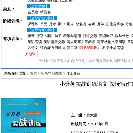
人教部编版
鲁科版（五四制）
【全部类别】
类别：
会员卷
精品卷
【全部阶段训练】
阶段训练：
课课练
单元
月考
期中
期末
总复习
会考
升学
招生分班卷
寒假
【全部专项训练】
拼音
汉字
词语
句子
积累与运用
口语交际
阅读测评
数与代数
专项训练：
英语阅读
英语情景交际
写人记事文章阅读
写景状物文章阅读
童
古诗文
综合能力测试
心算口算
图书配套听力
科学小品阅读
关键词:
为保护资料所有人的合法权益，本站所有资料均为PDF格式
您所在的位置：
首页
>
68所精品图书
> 详细介绍
小升初实战训练语文·阅读写作
主 编：
樊大虾
出版时间：
2015年9月
I S B N：
978-7-5445-4076-6