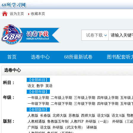
设为主页
收藏本页
试卷下载
首页
选卷中心
68所最新试卷
图书配套听
选卷中心
【全部科目】
科目：
语文
数学
英语
【全部年级】
年级：
一年级上学期
二年级上学期
三年级上学期
四年级上学期
五年级
一年级下学期
二年级下学期
三年级下学期
四年级下学期
五年级
【全部版别】
人教版
长春版
北师大版
苏教版
西师大版
语文S版
语文A版
鄂
版别：
人教精通版
鲁教版五年制
人教PEP
外研版（一起）
外研版（三
广州版
语文版
外研版（武汉专用）
译林版