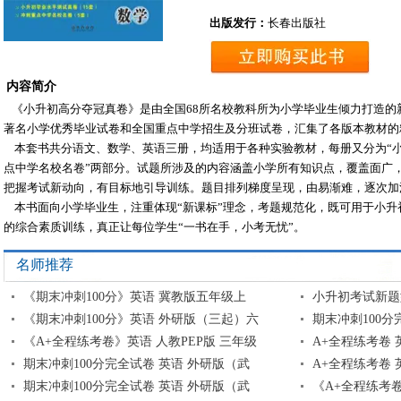
出版发行：
长春出版社
内容简介
《小升初高分夺冠真卷》是由全国68所名校教科所为小学毕业生倾力打造的
著名小学优秀毕业试卷和全国重点中学招生及分班试卷，汇集了各版本教材
本套书共分语文、数学、英语三册，均适用于各种实验教材，每册又分为“小
点中学名校名卷”两部分。试题所涉及的内容涵盖小学所有知识点，覆盖面广
把握考试新动向，有目标地引导训练。题目排列梯度呈现，由易渐难，逐次
本书面向小学毕业生，注重体现“新课标”理念，考题规范化，既可用于小升
的综合素质训练，真正让每位学生“一书在手，小考无忧”。
名师推荐
《期末冲刺100分》英语 冀教版五年级上
小升初考试新题
《期末冲刺100分》英语 外研版（三起）六
期末冲刺100分
《A+全程练考卷》英语 人教PEP版 三年级
A+全程练考卷 
期末冲刺100分完全试卷 英语 外研版（武
A+全程练考卷 
期末冲刺100分完全试卷 英语 外研版（武
《A+全程练考卷