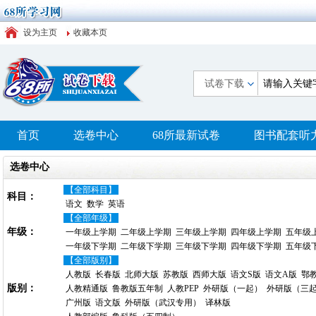
设为主页
收藏本页
试卷下载
首页
选卷中心
68所最新试卷
图书配套听
选卷中心
【全部科目】
科目：
语文
数学
英语
【全部年级】
年级：
一年级上学期
二年级上学期
三年级上学期
四年级上学期
五年级
一年级下学期
二年级下学期
三年级下学期
四年级下学期
五年级
【全部版别】
人教版
长春版
北师大版
苏教版
西师大版
语文S版
语文A版
鄂
版别：
人教精通版
鲁教版五年制
人教PEP
外研版（一起）
外研版（三
广州版
语文版
外研版（武汉专用）
译林版