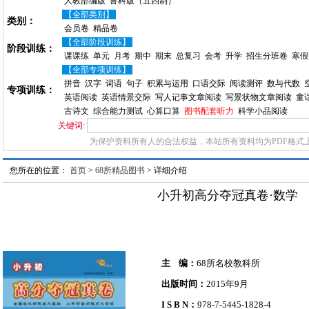
人教部编版
鲁科版（五四制）
【全部类别】
类别：
会员卷
精品卷
【全部阶段训练】
阶段训练：
课课练
单元
月考
期中
期末
总复习
会考
升学
招生分班卷
寒假
【全部专项训练】
拼音
汉字
词语
句子
积累与运用
口语交际
阅读测评
数与代数
专项训练：
英语阅读
英语情景交际
写人记事文章阅读
写景状物文章阅读
童
古诗文
综合能力测试
心算口算
图书配套听力
科学小品阅读
关键词:
为保护资料所有人的合法权益，本站所有资料均为PDF格式
您所在的位置：
首页
>
68所精品图书
> 详细介绍
小升初高分夺冠真卷·数学
主 编：
68所名校教科所
出版时间：
2015年9月
I S B N：
978-7-5445-1828-4