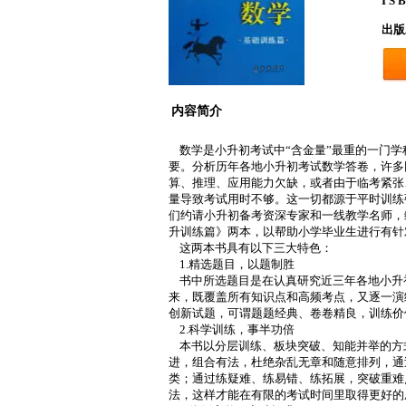
I S 
出版
内容简介
数学是小升初考试中“含金量”最重的一门
要。分析历年各地小升初考试数学答卷，许多
算、推理、应用能力欠缺，或者由于临考紧张
量导致考试用时不够。这一切都源于平时训练
们约请小升初备考资深专家和一线教学名师，
升训练篇》两本，以帮助小学毕业生进行有针
这两本书具有以下三大特色：
1.精选题目，以题制胜
书中所选题目是在认真研究近三年各地小升
来，既覆盖所有知识点和高频考点，又逐一演
创新试题，可谓题题经典、卷卷精良，训练价
2.科学训练，事半功倍
本书以分层训练、板块突破、知能并举的方
进，组合有法，杜绝杂乱无章和随意排列，通
类；通过练疑难、练易错、练拓展，突破重难
法，这样才能在有限的考试时间里取得更好的