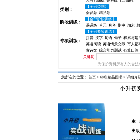
人教部编版
鲁科版（五四制）
【全部类别】
类别：
会员卷
精品卷
【全部阶段训练】
阶段训练：
课课练
单元
月考
期中
期末
【全部专项训练】
拼音
汉字
词语
句子
积累与运
专项训练：
英语阅读
英语情景交际
写人记
古诗文
综合能力测试
心算口算
关键词:
为保护资料所有人的合法
您所在的位置：
首页
>
68所精品图书
> 详细介
小升初
主 
出版