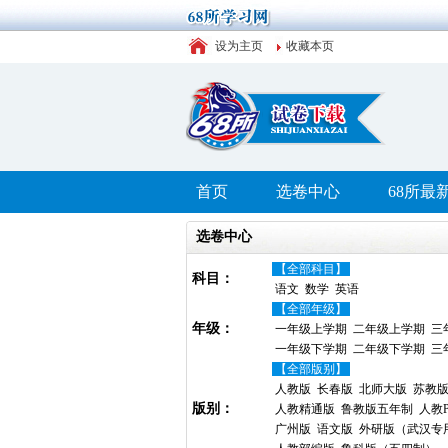
设为主页
收藏本页
首页
选卷中心
68所最
选卷中心
【全部科目】
科目：
语文
数学
英语
【全部年级】
年级：
一年级上学期
二年级上学期
三
一年级下学期
二年级下学期
三
【全部版别】
人教版
长春版
北师大版
苏教
版别：
人教精通版
鲁教版五年制
人教P
广州版
语文版
外研版（武汉专