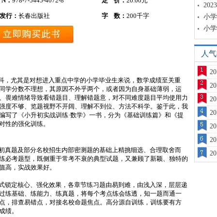
B N：
978-7-5445-4072-8
定 价：
20.00元
20
发行：
长春出版社
字 数：
200千字
小学
小学
人气
2
学科，尤其是对想进入重点中学的小学毕业生来说，数学成绩至关重
2
同学分数不理想，其原因不外乎两个，或者因为自身基础薄弱，运
、畏难情绪导致看错题目、理解错题意，对不同难度题目平均使用力
2
强度不够、览题视野不开阔、理解不到位、方法不科学。鉴于此，我
2
编写了《小升初实战训练·数学》一书，分为《基础训练篇》和《提
对性的强化训练。
2
2
初真题及部分名校招生内部密测题的基础上精挑细选、合理取舍而
2
练必考题型，既侧重于常考不衰的典型试题，又兼顾了新颖、独特的
值高，实战效果好。
式锁定核心、强化效果，各章节练习题由易到难，由浅入深，层层递
过练基础、练能力、练真题，将每个考点练会练透，知一题而通一
点，排查易错点，对接名校命题焦点。高分源自训练，训练要有方
成绩。