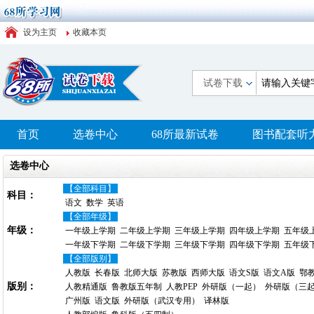
设为主页
收藏本页
试卷下载
首页
选卷中心
68所最新试卷
图书配套听
选卷中心
【全部科目】
科目：
语文
数学
英语
【全部年级】
年级：
一年级上学期
二年级上学期
三年级上学期
四年级上学期
五年级
一年级下学期
二年级下学期
三年级下学期
四年级下学期
五年级
【全部版别】
人教版
长春版
北师大版
苏教版
西师大版
语文S版
语文A版
鄂
版别：
人教精通版
鲁教版五年制
人教PEP
外研版（一起）
外研版（三
广州版
语文版
外研版（武汉专用）
译林版