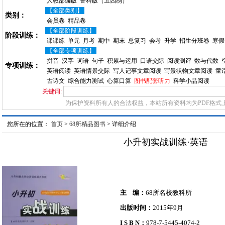
人教部编版
鲁科版（五四制）
【全部类别】
类别：
会员卷
精品卷
【全部阶段训练】
阶段训练：
课课练
单元
月考
期中
期末
总复习
会考
升学
招生分班卷
寒假
【全部专项训练】
拼音
汉字
词语
句子
积累与运用
口语交际
阅读测评
数与代数
专项训练：
英语阅读
英语情景交际
写人记事文章阅读
写景状物文章阅读
童
古诗文
综合能力测试
心算口算
图书配套听力
科学小品阅读
关键词:
为保护资料所有人的合法权益，本站所有资料均为PDF格式
您所在的位置：
首页
>
68所精品图书
> 详细介绍
小升初实战训练·英语
主 编：
68所名校教科所
出版时间：
2015年9月
I S B N：
978-7-5445-4074-2