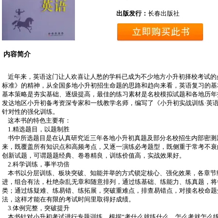
出版发行：
长春出版社
内容简介
近年来，英语这门让人欢喜让人愁的学科已成为不少地方小升初择校考试的
标准》的精神，从全国多地小升初招生命题的思路和趋向来看，英语复习的基
基本策略是夯实基础、逐级提高，最佳的练习素材是名校模拟试题和各地历年
发达地区小升初备考资深专家和一线教学名师，编写了《小升初实战训练·英
针对性的强化训练。
这本书的特色主要有：
1.精选题目，以题制胜
书中所选题目是在认真研究近三年各地小升初真题及部分名校招生内部密测
来，既覆盖所有知识点和高频考点，又逐一演练必考题型，既侧重于常考不衰
创新试题，可谓题题经典、卷卷精良，训练价值高，实战效果好。
2.科学训练，事半功倍
本书以分层训练、板块突破、知能并举的方式锁定核心、强化效果，各章节
进，组合有法，杜绝杂乱无章和随意排列，通过练基础、练能力、练真题，将
类；通过练疑难、练易错、练拓展，突破重难点，排查易错点，对接名校命题
法，这样才能在有限的考试时间里取得好成绩。
3.体例完整，突破提升
本书针对小升初考试进行专题训练，根据“考什么就练什么，怎么考就怎么练