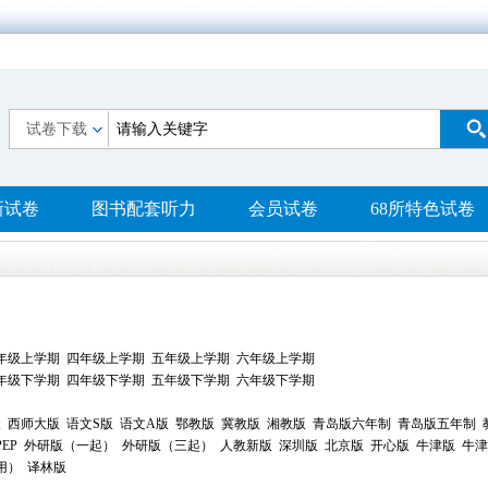
试卷下载
新试卷
图书配套听力
会员试卷
68所特色试卷
年级上学期
四年级上学期
五年级上学期
六年级上学期
年级下学期
四年级下学期
五年级下学期
六年级下学期
版
西师大版
语文S版
语文A版
鄂教版
冀教版
湘教版
青岛版六年制
青岛版五年制
EP
外研版（一起）
外研版（三起）
人教新版
深圳版
北京版
开心版
牛津版
牛津
用）
译林版