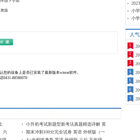
四年级下学期
20
人教版
小学
小学
人气
2
2
2
您的设备上是否已安装了最新版本winrar软件。
2
1-88586970
2
2
2
上
小升初考试新题型新考法真题精选详解 英
）六
期末冲刺100分完全试卷 英语 外研版（一
年级
A+全程练考卷 英语 外研版 三起 五年级