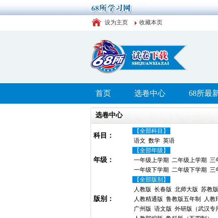
设为主页
收藏本页
首页
选卷中心
68所最
选卷中心
【全部科目】
科目：
语文
数学
英语
【全部年级】
年级：
一年级上学期
二年级上学期
三
一年级下学期
二年级下学期
三
【全部版别】
人教版
长春版
北师大版
苏教
版别：
人教精通版
鲁教版五年制
人教P
广州版
语文版
外研版（武汉专