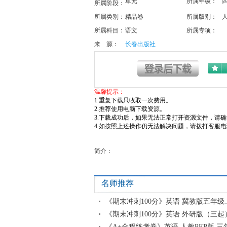
单元
所属年级：
所属阶段：
所属类别：
精品卷
所属版别：
所属科目：
语文
所属专项：
来 源：
长春出版社
温馨提示：
1.重复下载只收取一次费用。
2.推荐使用电脑下载资源。
3.下载成功后，如果无法正常打开资源文件，请确认
4.如按照上述操作仍无法解决问题，请拨打客服电话043
简介：
名师推荐
《期末冲刺100分》英语 冀教版五年级
《期末冲刺100分》英语 外研版（三起
《A+全程练考卷》英语 人教PEP版 三