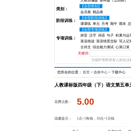
人教部编版
鲁科版（五四制）
【全部类别】
类别：
会员卷
精品卷
【全部阶段训练】
阶段训练：
课课练
单元
月考
期中
期末
【全部专项训练】
拼音
汉字
词语
句子
积累与运
专项训练：
英语阅读
英语情景交际
写人记
古诗文
综合能力测试
心算口算
关键词:
为保护资料所有人的合法
您所在的位置：
首页
>
选卷中心
> 下载中心
人教课标版四年级（下）语文第五单
5.00
花费点数：
温馨提示：
1点=1角钱，10点=1元钱