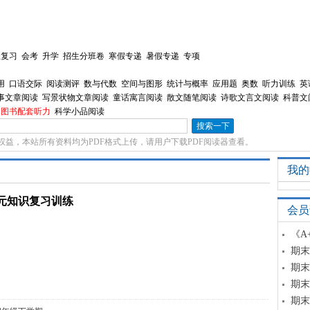
总复习
会考
升学
招生分班卷
寒假专递
暑假专递
专项
用
口语交际
阅读测评
数与代数
空间与图形
统计与概率
应用题
奥数
听力训练
英
事文章阅读
写景状物文章阅读
童话寓言阅读
散文随笔阅读
诗歌文言文阅读
科普文
图书配套听力
科学小品阅读
权益，本站所有资料均为PDF格式上传，请用户下载PDF阅读器查看。
我的
元知识复习训练
会员
《A
期末
期末
期末
期末