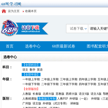
设为主页
收藏本页
试卷下载
首页
选卷中心
68所最新试卷
图书配套听
选卷中心
【全部科目】
科目：
语文
数学
英语
【全部年级】
年级：
一年级上学期
二年级上学期
三年级上学期
四年级上学期
五年级
一年级下学期
二年级下学期
三年级下学期
四年级下学期
五年级
【全部版别】
人教版
长春版
北师大版
苏教版
西师大版
语文S版
语文A版
鄂
版别：
人教精通版
鲁教版五年制
人教PEP
外研版（一起）
外研版（三
广州版
语文版
外研版（武汉专用）
译林版