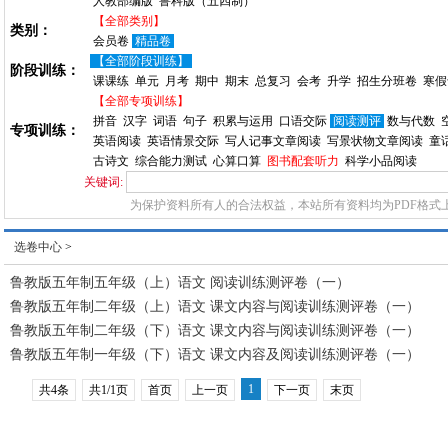
人教部编版
鲁科版（五四制）
【全部类别】
类别：
会员卷
精品卷
【全部阶段训练】
阶段训练：
课课练
单元
月考
期中
期末
总复习
会考
升学
招生分班卷
寒假
【全部专项训练】
拼音
汉字
词语
句子
积累与运用
口语交际
阅读测评
数与代数
专项训练：
英语阅读
英语情景交际
写人记事文章阅读
写景状物文章阅读
童
古诗文
综合能力测试
心算口算
图书配套听力
科学小品阅读
关键词:
为保护资料所有人的合法权益，本站所有资料均为PDF格式
选卷中心
>
鲁教版五年制五年级（上）语文 阅读训练测评卷（一）
鲁教版五年制二年级（上）语文 课文内容与阅读训练测评卷（一）
鲁教版五年制二年级（下）语文 课文内容与阅读训练测评卷（一）
鲁教版五年制一年级（下）语文 课文内容及阅读训练测评卷（一）
1
共4条
共1/1页
首页
上一页
下一页
末页