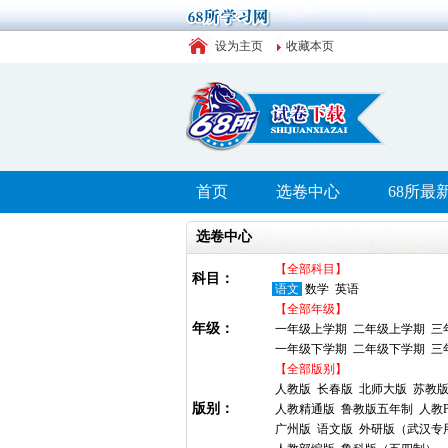
设为主页
收藏本页
首页
选卷中心
68所最
选卷中心
【全部科目】
科目：
语文
数学
英语
【全部年级】
年级：
一年级上学期
二年级上学期
三
一年级下学期
二年级下学期
三
【全部版别】
人教版
长春版
北师大版
苏教
版别：
人教精通版
鲁教版五年制
人教P
广州版
语文版
外研版（武汉专