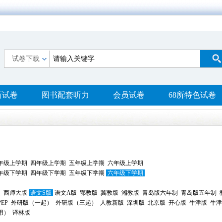
试卷下载
新试卷
图书配套听力
会员试卷
68所特色试卷
年级上学期
四年级上学期
五年级上学期
六年级上学期
年级下学期
四年级下学期
五年级下学期
六年级下学期
版
西师大版
语文S版
语文A版
鄂教版
冀教版
湘教版
青岛版六年制
青岛版五年制
EP
外研版（一起）
外研版（三起）
人教新版
深圳版
北京版
开心版
牛津版
牛津
用）
译林版