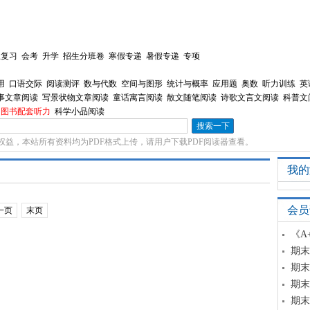
总复习
会考
升学
招生分班卷
寒假专递
暑假专递
专项
用
口语交际
阅读测评
数与代数
空间与图形
统计与概率
应用题
奥数
听力训练
英
事文章阅读
写景状物文章阅读
童话寓言阅读
散文随笔阅读
诗歌文言文阅读
科普文
图书配套听力
科学小品阅读
权益，本站所有资料均为PDF格式上传，请用户下载PDF阅读器查看。
我的
会员
一页
末页
《A
期末
期末
期末
期末