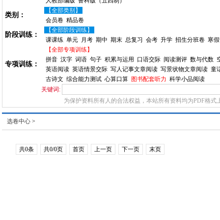
人教部编版
鲁科版（五四制）
【全部类别】
类别：
会员卷
精品卷
【全部阶段训练】
阶段训练：
课课练
单元
月考
期中
期末
总复习
会考
升学
招生分班卷
寒假
【全部专项训练】
拼音
汉字
词语
句子
积累与运用
口语交际
阅读测评
数与代数
专项训练：
英语阅读
英语情景交际
写人记事文章阅读
写景状物文章阅读
童
古诗文
综合能力测试
心算口算
图书配套听力
科学小品阅读
关键词:
为保护资料所有人的合法权益，本站所有资料均为PDF格式
选卷中心
>
共0条
共0/0页
首页
上一页
下一页
末页