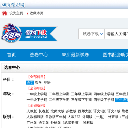
设为主页
收藏本页
试卷下载
首页
选卷中心
68所最新试卷
图书配套听
选卷中心
【全部科目】
科目：
语文
数学
英语
【全部年级】
年级：
一年级上学期
二年级上学期
三年级上学期
四年级上学期
五年级
一年级下学期
二年级下学期
三年级下学期
四年级下学期
五年级
【全部版别】
人教版
长春版
北师大版
苏教版
西师大版
语文S版
语文A版
鄂
版别：
人教精通版
鲁教版五年制
人教PEP
外研版（一起）
外研版（三
广州版
语文版
外研版（武汉专用）
译林版