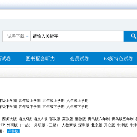
试卷下载
新试卷
图书配套听力
会员试卷
68所特色试卷
年级上学期
四年级上学期
五年级上学期
六年级上学期
年级下学期
四年级下学期
五年级下学期
六年级下学期
版
西师大版
语文S版
语文A版
鄂教版
冀教版
湘教版
青岛版六年制
青岛版五年制
EP
外研版（一起）
外研版（三起）
人教新版
深圳版
北京版
开心版
牛津版
牛津
用）
译林版