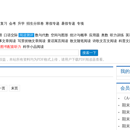
总复习
会考
升学
招生分班卷
寒假专递
暑假专递
专项
用
口语交际
阅读测评
数与代数
空间与图形
统计与概率
应用题
奥数
听力训练
英
事文章阅读
写景状物文章阅读
童话寓言阅读
散文随笔阅读
诗歌文言文阅读
科普文
图书配套听力
科学小品阅读
权益，本站所有资料均为PDF格式上传，请用户下载PDF阅读器查看。
我的
会员
一页
末页
《A
期末
期末
期末
期末