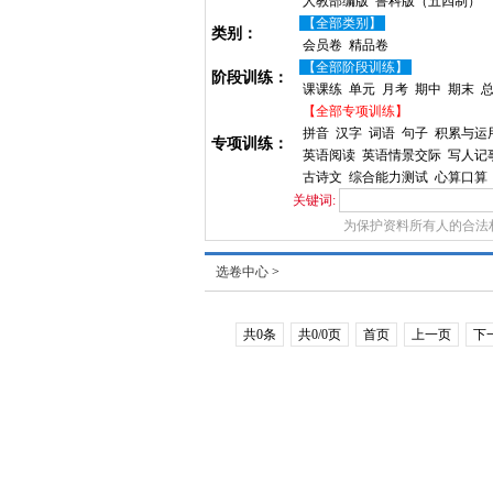
人教部编版
鲁科版（五四制）
【全部类别】
类别：
会员卷
精品卷
【全部阶段训练】
阶段训练：
课课练
单元
月考
期中
期末
【全部专项训练】
拼音
汉字
词语
句子
积累与运
专项训练：
英语阅读
英语情景交际
写人记
古诗文
综合能力测试
心算口算
关键词:
为保护资料所有人的合法
选卷中心
>
共0条
共0/0页
首页
上一页
下