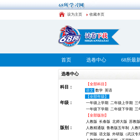
设为主页
收藏本页
首页
选卷中心
68所最
选卷中心
【全部科目】
科目：
语文
数学
英语
【全部年级】
年级：
一年级上学期
二年级上学期
三
一年级下学期
二年级下学期
三
【全部版别】
人教版
长春版
北师大版
苏教
版别：
人教精通版
鲁教版五年制
人教P
广州版
语文版
外研版（武汉专