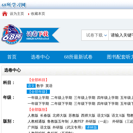
设为主页
收藏本页
试卷下载
首页
选卷中心
68所最新试卷
图书配套听
选卷中心
【全部科目】
科目：
语文
数学
英语
【全部年级】
年级：
一年级上学期
二年级上学期
三年级上学期
四年级上学期
五年级
一年级下学期
二年级下学期
三年级下学期
四年级下学期
五年级
【全部版别】
人教版
长春版
北师大版
苏教版
西师大版
语文S版
语文A版
鄂
版别：
人教精通版
鲁教版五年制
人教PEP
外研版（一起）
外研版（三
广州版
语文版
外研版（武汉专用）
译林版