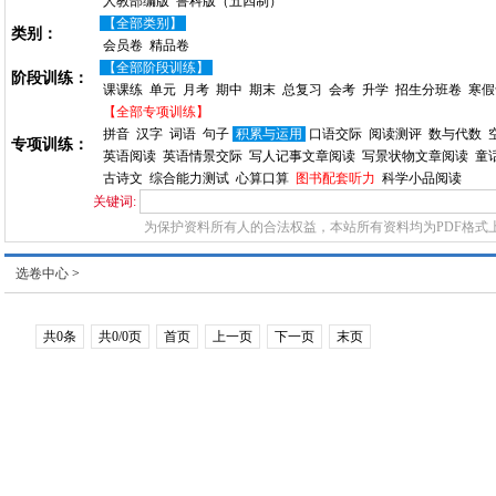
人教部编版
鲁科版（五四制）
【全部类别】
类别：
会员卷
精品卷
【全部阶段训练】
阶段训练：
课课练
单元
月考
期中
期末
总复习
会考
升学
招生分班卷
寒假
【全部专项训练】
拼音
汉字
词语
句子
积累与运用
口语交际
阅读测评
数与代数
专项训练：
英语阅读
英语情景交际
写人记事文章阅读
写景状物文章阅读
童
古诗文
综合能力测试
心算口算
图书配套听力
科学小品阅读
关键词:
为保护资料所有人的合法权益，本站所有资料均为PDF格式
选卷中心
>
共0条
共0/0页
首页
上一页
下一页
末页